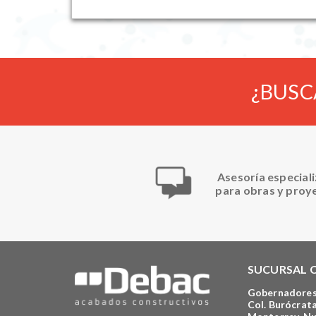
¿BUSC
Asesoría especial
para obras y proy
SUCURSAL 
Gobernadores
Col. Burócrata