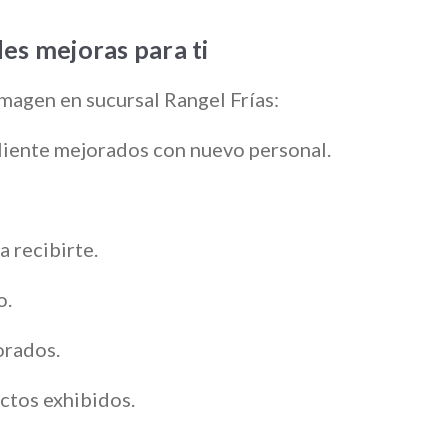
s mejoras para ti
magen en sucursal Rangel Frías:
liente mejorados con nuevo personal.
a recibirte.
o.
orados.
ctos exhibidos.