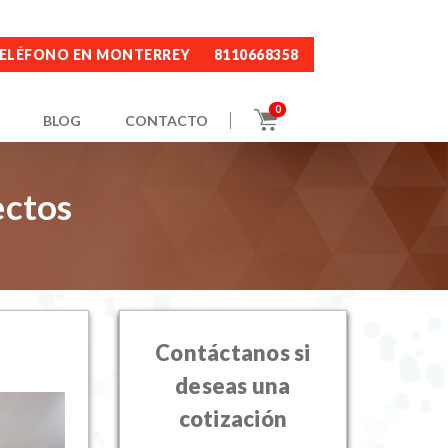
ELÉFONO EN MONTERREY
8110668358
0
BLOG
CONTACTO
ectos
Contáctanos si
deseas una
cotización