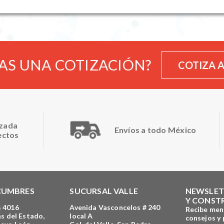
AS UNA COTIZACIÓN?
COTIZA 
izada
Envíos a todo México
ectos
CUMBRES
SUCURSAL VALLE
NEWSLET
Y CONST
 4016
Avenida Vasconcelos # 240
Recibe men
s del Estado,
local A
consejos y