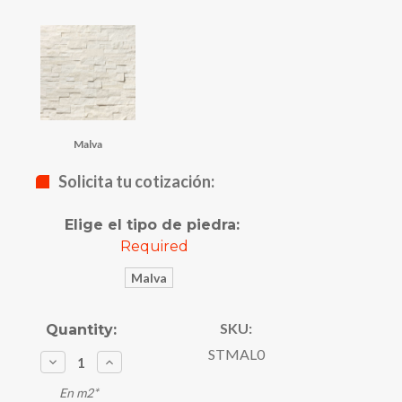
Malva
Solicita tu cotización:
Elige el tipo de piedra:
Required
Malva
SKU:
Current
Quantity:
Stock:
STMAL0
Decrease
Increase
Quantity:
Quantity:
En m2*