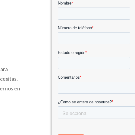
para
cesitas.
nernos en