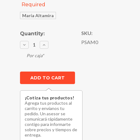
Required
María Altamira
SKU:
Current
Quantity:
Stock:
PSAM0
Decrease
Increase
Quantity:
Quantity:
Por caja*
¡Cotiza tus productos!
Agrega tus productos al
carrito y envíanos tu
pedido. Un asesor se
comunicará rápidamente
contigo para informarte
sobre precios y tiempos de
entrega.