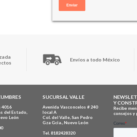
izada
Envíos a todo México
ectos
CUMBRES
SUCURSAL VALLE
NEWSLET
Y CONST
 4016
Avenida Vasconcelos # 240
Recibe men
s del Estado,
local A
consejos y
uevo León
Col. del Valle, San Pedro
Gza Gcia., Nuevo León
00
Tel. 8182428320